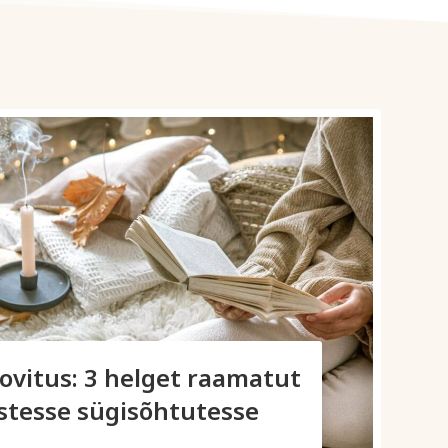
vitus: 3 helget raamatut
tesse sügisõhtutesse