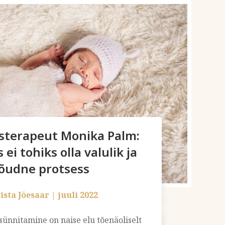
sterapeut Monika Palm:
ei tohiks olla valulik ja
õudne protsess
ista Jõesaar
|
juuli 2022
sünnitamine on naise elu tõenäoliselt