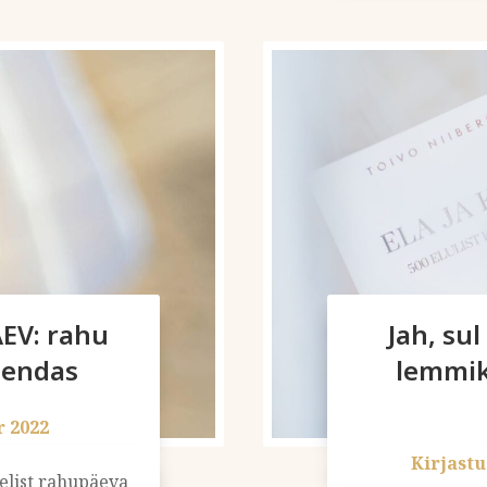
V: rahu
Jah, su
eendas
lemmikt
 2022
Kirjast
elist rahupäeva