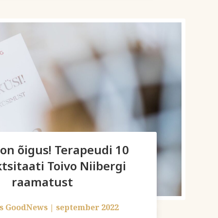
l on õigus! Terapeudi 10
sitaati Toivo Niibergi
raamatust
us GoodNews
|
september 2022