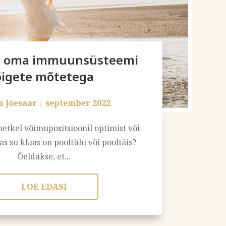
a oma immuunsüsteemi
õigete mõtetega
a Jõesaar
|
september 2022
hetkel võimupositsioonil optimist või
as su klaas on pooltühi või pooltäis?
Öeldakse, et...
LOE EDASI