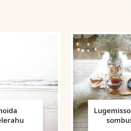
 hoida
Lugemissoo
elerahu
sombus