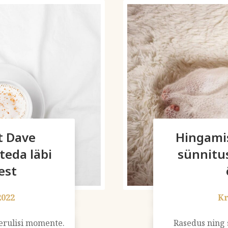
t Dave
Hingami
teda läbi
sünnitus 
est
2022
Kr
erulisi momente.
Rasedus ning 