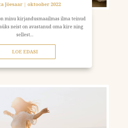
ta Jõesaar
|
oktoober 2022
 on minu kirjandusmaailmas ilma teinud
gaüks neist on avastanud oma kire ning
sellest...
LOE EDASI