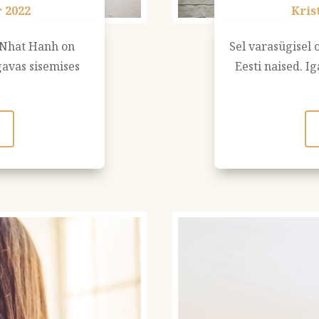
 2022
Kris
 Nhat Hanh on
Sel varasügisel
gavas sisemises
Eesti naised. I