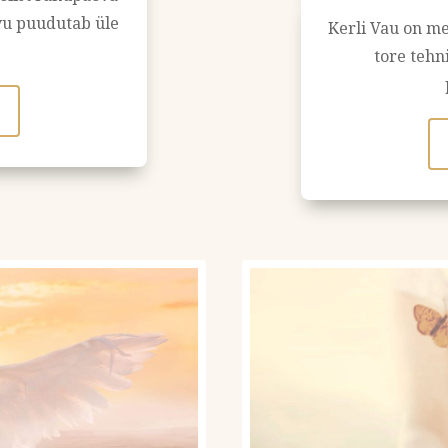
avu puudutab üle
Kerli Vau on me
tore tehn