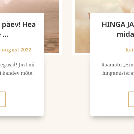
 päev! Hea
HINGA JA
e …
mida
|
august 2022
Kri
tegusid! Just nii
Raamatu „Hing
ti kandev mõte.
hingamistera