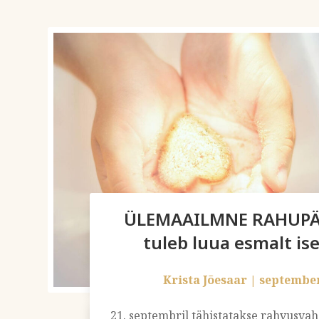
ÜLEMAAILMNE RAHUPÄE
tuleb luua esmalt is
Krista Jõesaar
|
september
21. septembril tähistatakse rahvusvah