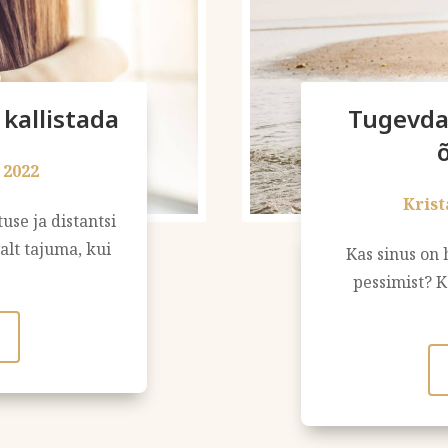
kallistada
Tugevd
 2022
Krist
se ja distantsi
lt tajuma, kui
Kas sinus on 
pessimist? K