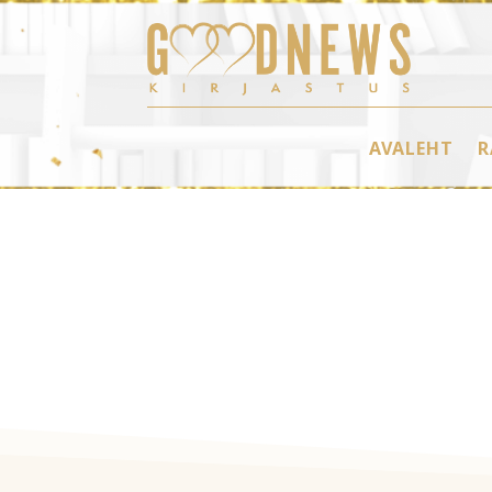
AVALEHT
R