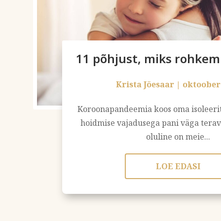
11 põhjust, miks rohkem 
Krista Jõesaar
|
oktoober
Koroonapandeemia koos oma isoleeritu
hoidmise vajadusega pani väga terava
oluline on meie...
LOE EDASI