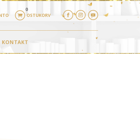
0
NTO
OSTUKORV

KONTAKT