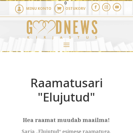
0
MINU KONTO
OSTUKORV


Raamatu­sari
"Elujutud"
Hea raamat muudab maailma!
Sarja „Elujutud“ esimese raamatuga,