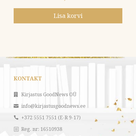
Lisa korvi
KONTAKT
Kirjastus GoodNews OÜ

info@kirjastusgoodnews.ee

+372 5551 7551 (E-R 9-17)

Reg. nr:
16510938
b