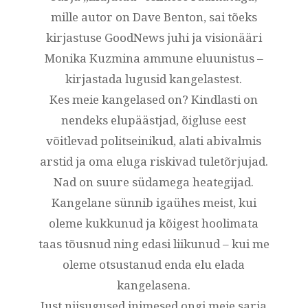
mille autor on Dave Benton, sai tõeks
kirjastuse GoodNews juhi ja visionääri
Monika Kuzmina ammune eluunistus –
kirjastada lugusid kangelastest.
Kes meie kangelased on? Kindlasti on
nendeks elupäästjad, õigluse eest
võitlevad politseinikud, alati abivalmis
arstid ja oma eluga riskivad tuletõrjujad.
Nad on suure südamega heategijad.
Kangelane sünnib igaühes meist, kui
oleme kukkunud ja kõigest hoolimata
taas tõusnud ning edasi liikunud – kui me
oleme otsustanud enda elu elada
kangelasena.
Just niisugused inimesed ongi meie sarja