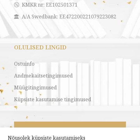
KMKR nr:
EE102501371

A/A Swedbank: EE472200221079223082

OLULISED LINGID
Ostuinfo
Andmekaitsetingimused
Müügitingimused
Küpsiste kasutamise tingimused
Nõusolek küpsiste kasutamiseks