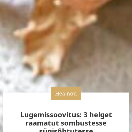
Hea nõu
Lugemissoovitus: 3 helget
raamatut sombustesse
sügisõhtutesse