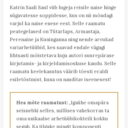
Katrin Saali Saul viib lugeja reisile naise hinge
sügavatesse soppidesse, kus on nii mõndagi
varjul ka naise enese eest. Selle raamatu
peategelased on Tütarlaps, Armastaja,
Perenaine ja Kuninganna ning nende arvukad
variarhetüübid, kes saavad endale vägagi
lihtsasti mõistetava kuju autori suurepärase
kirjutamis- ja kirjeldamisoskuse kaudu. Selle
raamatu keelekasutus väärib tõesti eraldi
esiletõstmist, kuna on nauditav iseenesest!
Hea mõte raamatust:
„Igaühe omapära
seisnebki selles, millises vahekorras ta
oma unikaalse arhetüübikokteili kokku
segab. Ka tilgake mingit komponenti