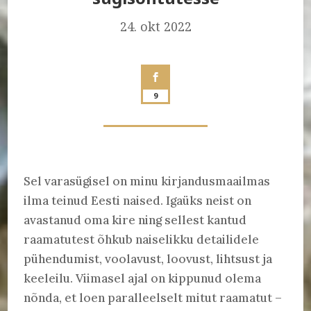
24. okt 2022
9
Sel varasügisel on minu kirjandusmaailmas
ilma teinud Eesti naised. Igaüks neist on
avastanud oma kire ning sellest kantud
raamatutest õhkub naiselikku detailidele
pühendumist, voolavust, loovust, lihtsust ja
keeleilu. Viimasel ajal on kippunud olema
nõnda, et loen paralleelselt mitut raamatut –