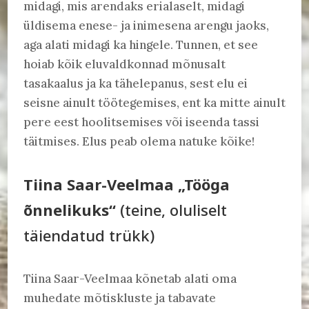
midagi, mis arendaks erialaselt, midagi
üldisema enese- ja inimesena arengu jaoks,
aga alati midagi ka hingele. Tunnen, et see
hoiab kõik eluvaldkonnad mõnusalt
tasakaalus ja ka tähelepanus, sest elu ei
seisne ainult töötegemises, ent ka mitte ainult
pere eest hoolitsemises või iseenda tassi
täitmises. Elus peab olema natuke kõike!
Tiina Saar-Veelmaa „Tööga
õnnelikuks“
(teine, oluliselt
täiendatud trükk)
Tiina Saar-Veelmaa kõnetab alati oma
muhedate mõtiskluste ja tabavate