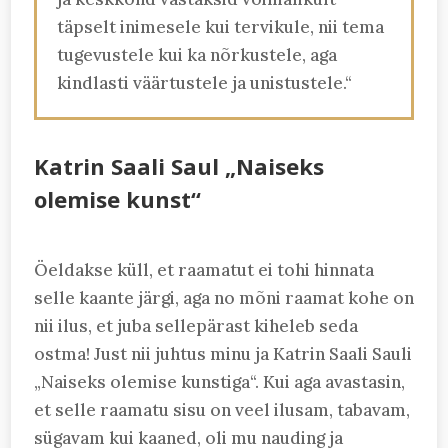
täpselt inimesele kui tervikule, nii tema
tugevustele kui ka nõrkustele, aga
kindlasti väärtustele ja unistustele.“
Katrin Saali Saul „Naiseks
olemise kunst“
Öeldakse küll, et raamatut ei tohi hinnata
selle kaante järgi, aga no mõni raamat kohe on
nii ilus, et juba sellepärast kiheleb seda
ostma! Just nii juhtus minu ja Katrin Saali Sauli
„Naiseks olemise kunstiga“. Kui aga avastasin,
et selle raamatu sisu on veel ilusam, tabavam,
sügavam kui kaaned, oli mu nauding ja