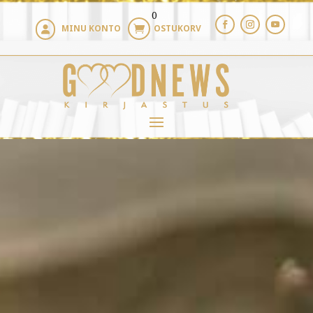
0
MINU KONTO
OSTUKORV

