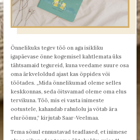
Õnnelikuks tegev töö on aga isikliku
igapäevase õnne kogemisel kahtlemata üks
tähtsamaid tegureid, kuna veedame suure osa
oma ärkveloldud ajast kas õppides või
töötades. „Mida õnnelikumad oleme selles
keskkonnas, seda õitsvamad oleme oma elus
tervikuna. Töö, mis ei vasta inimeste
ootustele, kahandab rahulolu ja võtab ära
elurõõmu,“ kirjutab Saar-Veelmaa.
Tema sõnul ennustavad teadlased, et inimese