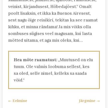
veinist, kirjandusest, Hõbedajõest.“ Omalt
poolt lisaksin, et ikka ka Buenos Airesest,
sest nagu õige reisikiri, tekitas ka see raamat
kihku, et minna rändama! Ja mis võiks olla
sombuses sügises veel magusam, kui lasta
mõtted uitama, et aga mis oleks, kui…
Hea mõte raamatust:
„Muutused on elu
tuum. Ole valmis loobuma sellest, kes
sa oled, selle nimel, kelleks sa saada
võid.“
←
Eelmine
Järgmine
→