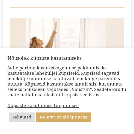
Nõusolek küpsiste kasutamiseks
Sulle parima kasutuskogemuse pakkumiseks
kasutatakse leheküljel küpsiseid. Küpsised tagavad
lehekülje toimimise ja aitavad lehekülge paremaks
muuta. Küpsiseid kasutatakse ainult siis, kui annate
selleks nõusoleku vajutades „Nõustun“. Seadete kaudu
Kevad toob kaasa uue hingamise:
saate hallata ka üksikuid küpsise-eelistusi.
kuidas olla õnnelikum ja nautida elu?
Küpsiste kasutamise tingimused
Kevad on aeg, mil loodus tärkab ja
Eelistused
Nõustun kõigi küpsistega
uued võimalused avanevad. See on
hea hetk, et võtta fookusesse