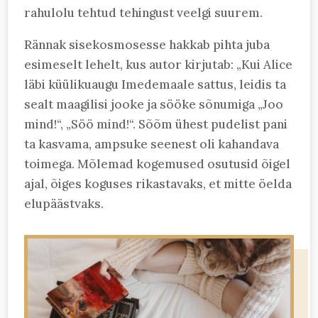
rahulolu tehtud tehingust veelgi suurem.
Rännak sisekosmosesse hakkab pihta juba
esimeselt lehelt, kus autor kirjutab: „Kui Alice
läbi küülikuaugu Imedemaale sattus, leidis ta
sealt maagilisi jooke ja sööke sõnumiga „Joo
mind!“, „Söö mind!“. Sõõm ühest pudelist pani
ta kasvama, ampsuke seenest oli kahandava
toimega. Mõlemad kogemused osutusid õigel
ajal, õiges koguses rikastavaks, et mitte öelda
elupäästvaks.