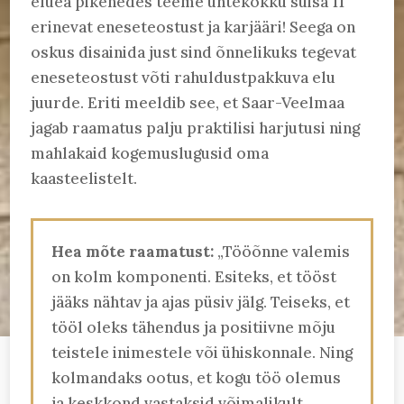
eluea pikenedes teeme ühtekokku suisa 11
erinevat eneseteostust ja karjääri! Seega on
oskus disainida just sind õnnelikuks tegevat
eneseteostust võti rahuldustpakkuva elu
juurde. Eriti meeldib see, et Saar-Veelmaa
jagab raamatus palju praktilisi harjutusi ning
mahlakaid kogemuslugusid oma
kaasteelistelt.
Hea mõte raamatust:
„Tööõnne valemis
on kolm komponenti. Esiteks, et tööst
jääks nähtav ja ajas püsiv jälg. Teiseks, et
tööl oleks tähendus ja positiivne mõju
teistele inimestele või ühiskonnale. Ning
kolmandaks ootus, et kogu töö olemus
ja keskkond vastaksid võimalikult