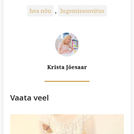
hea nõu
,
lugemissoovitus
Krista Jõesaar
Vaata veel