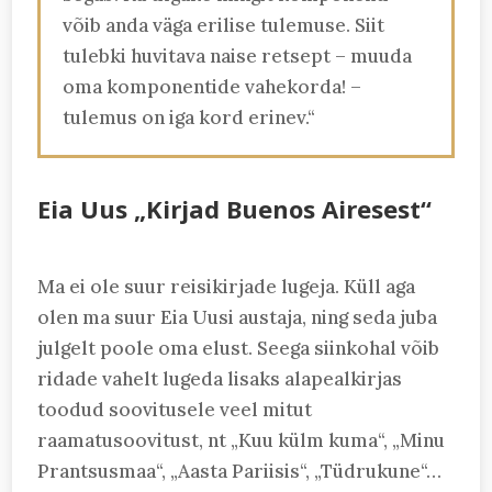
võib anda väga erilise tulemuse. Siit
tulebki huvitava naise retsept – muuda
oma komponentide vahekorda! –
tulemus on iga kord erinev.“
Eia Uus „Kirjad Buenos Airesest“
Ma ei ole suur reisikirjade lugeja. Küll aga
olen ma suur Eia Uusi austaja, ning seda juba
julgelt poole oma elust. Seega siinkohal võib
ridade vahelt lugeda lisaks alapealkirjas
toodud soovitusele veel mitut
raamatusoovitust, nt „Kuu külm kuma“, „Minu
Prantsusmaa“, „Aasta Pariisis“, „Tüdrukune“…