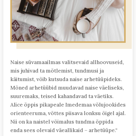
Naise süvamaailmas valitsevaid allhoovuseid,
mis juhivad ta mõtlemist, tundmusi ja
käitumist, võib kutsuda naise arhetüüpideks.
Mõned arhetüübid muudavad naise väeliseks,
suuremaks, teised kahandavad ta väetiks.
Alice õppis pikapeale Imedemaa võlujookides
orienteeruma, võttes piisava lonksu õigel ajal.
Nii on ka naistel võimalus tundma õppida
enda sees olevaid väeallikaid – arhetüüpe.“