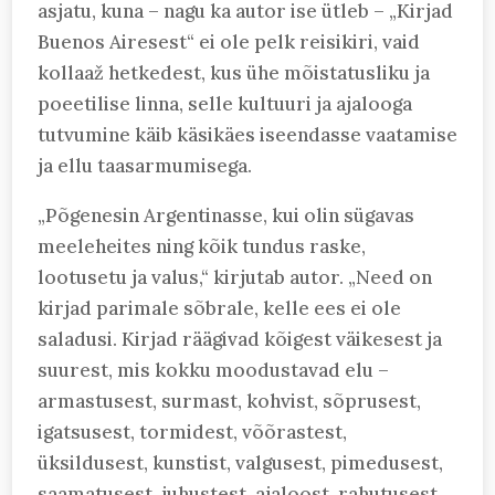
asjatu, kuna – nagu ka autor ise ütleb – „Kirjad
Buenos Airesest“ ei ole pelk reisikiri, vaid
kollaaž hetkedest, kus ühe mõistatusliku ja
poeetilise linna, selle kultuuri ja ajalooga
tutvumine käib käsikäes iseendasse vaatamise
ja ellu taasarmumisega.
„Põgenesin Argentinasse, kui olin sügavas
meeleheites ning kõik tundus raske,
lootusetu ja valus,“ kirjutab autor. „Need on
kirjad parimale sõbrale, kelle ees ei ole
saladusi. Kirjad räägivad kõigest väikesest ja
suurest, mis kokku moodustavad elu –
armastusest, surmast, kohvist, sõprusest,
igatsusest, tormidest, võõrastest,
üksildusest, kunstist, valgusest, pimedusest,
saamatusest, juhustest, ajaloost, rahutusest,