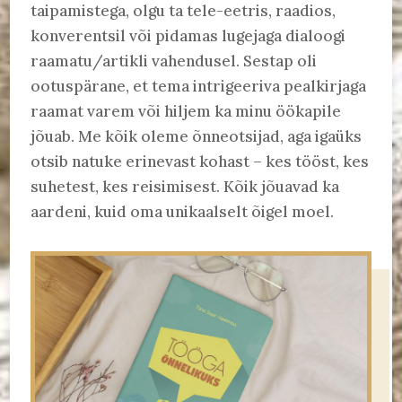
taipamistega, olgu ta tele-eetris, raadios,
konverentsil või pidamas lugejaga dialoogi
raamatu/artikli vahendusel. Sestap oli
ootuspärane, et tema intrigeeriva pealkirjaga
raamat varem või hiljem ka minu öökapile
jõuab. Me kõik oleme õnneotsijad, aga igaüks
otsib natuke erinevast kohast – kes tööst, kes
suhetest, kes reisimisest. Kõik jõuavad ka
aardeni, kuid oma unikaalselt õigel moel.