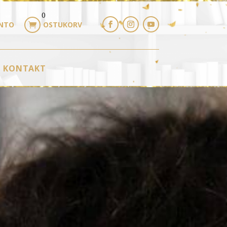
0
NTO
OSTUKORV

KONTAKT