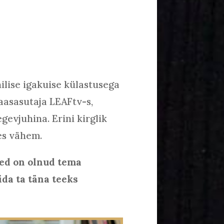
nilise igakuise külastusega
aasasutaja LEAFtv-s,
gevjuhina. Erini kirglik
es vähem.
sed on olnud tema
ida ta täna teeks