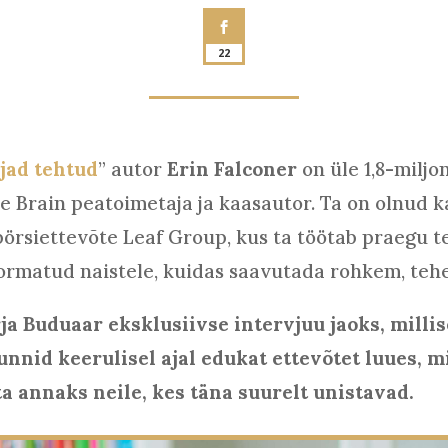
22
jad tehtud
” autor
Erin Falconer
on üle 1,8-miljo
 Brain peatoimetaja ja kaasautor. Ta on olnud k
börsiettevõte Leaf Group, kus ta töötab praegu te
ormatud naistele, kuidas saavutada rohkem, teh
rja Buduaar eksklusiivse intervjuu jaoks, milli
nnid keerulisel ajal edukat ettevõtet luues, m
ta annaks neile, kes täna suurelt unistavad.