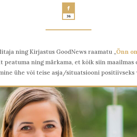
36
litaja ning Kirjastus GoodNews raamatu „
Õnn on
lt peatuma ning märkama, et kõik siin maailmas
ine ühe või teise asja/situatsiooni positiivseks 