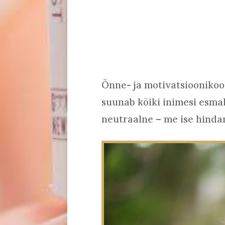
Õnne- ja motivatsioonikoo
suunab kõiki inimesi esma
neutraalne – me ise hindam