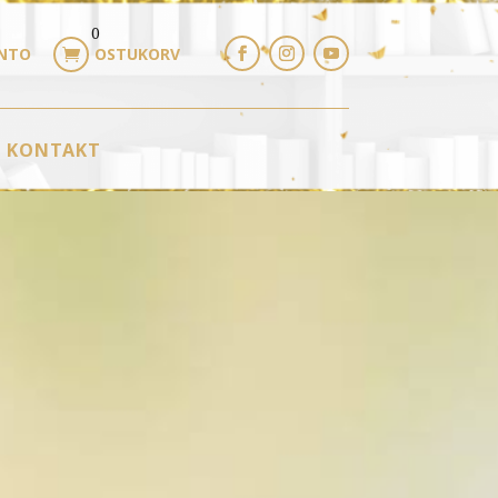
0
NTO
OSTUKORV

KONTAKT