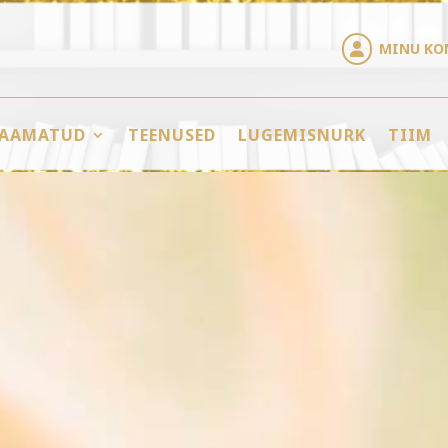
MINU KO

AAMATUD
TEENUSED
LUGEMISNURK
TIIM