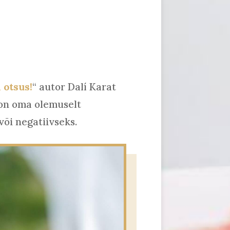
 otsus!
“ autor Dalí Karat
 on oma olemuselt
või negatiivseks.