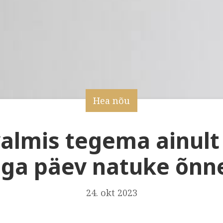
Hea nõu
valmis tegema ainult 
 iga päev natuke õn
24. okt 2023