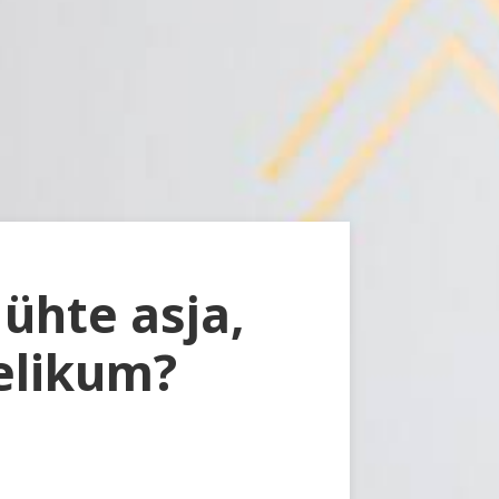
ühte asja,
nelikum?