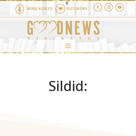
0
MINU KONTO
OSTUKORV


Sildid: