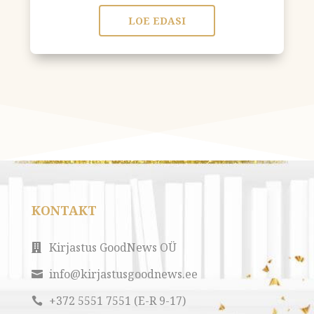
LOE EDASI
KONTAKT
Kirjastus GoodNews OÜ

info@kirjastusgoodnews.ee

+372 5551 7551 (E-R 9-17)
