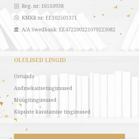
Reg. nr:
16510938
b
KMKR nr:
EE102501371

A/A Swedbank: EE472200221079223082

OLULISED LINGID
Ostuinfo
Andmekaitsetingimused
Müügitingimused
Küpsiste kasutamise tingimused