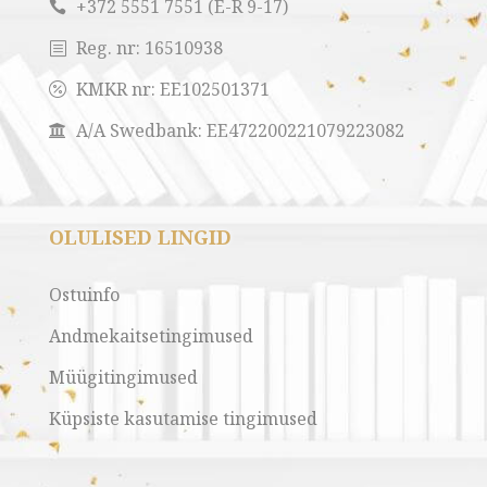
+372 5551 7551 (E-R 9-17)

Reg. nr:
16510938
b
KMKR nr:
EE102501371

A/A Swedbank: EE472200221079223082

OLULISED LINGID
Ostuinfo
Andmekaitsetingimused
Müügitingimused
Küpsiste kasutamise tingimused