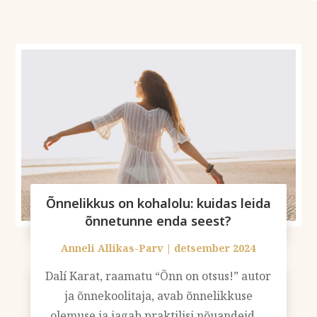
Õnnelikkus on kohalolu: kuidas leida
õnnetunne enda seest?
Anneli Allikas-Parv
|
detsember 2024
Dalí Karat, raamatu “Õnn on otsus!” autor
ja õnnekoolitaja, avab õnnelikkuse
olemuse ja jagab praktilisi nõuandeid,...