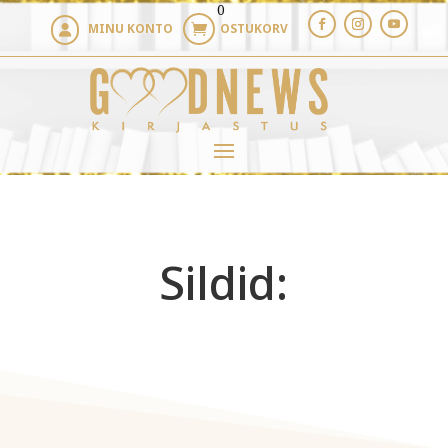
0
MINU KONTO
OSTUKORV


Sildid: